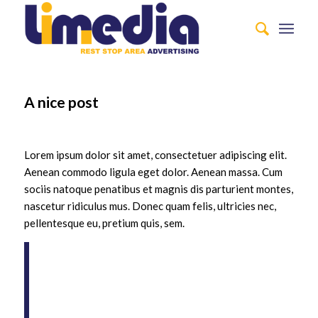
A nice post
/
/
/
May 24, 2012
0 Comments
in
News
by
adimin
Lorem ipsum dolor sit amet, consectetuer adipiscing elit.
Aenean commodo ligula eget dolor. Aenean massa. Cum
sociis natoque penatibus et magnis dis parturient montes,
nascetur ridiculus mus. Donec quam felis, ultricies nec,
pellentesque eu, pretium quis, sem.
Nulla consequat massa quis enim. Donec
pede justo, fringilla vel, aliquet nec,
vulputate eget, arcu. In enim justo,
rhoncus ut, imperdiet a, venenatis vitae,