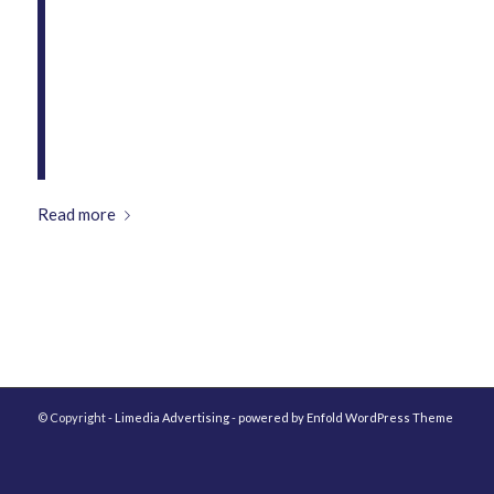
justo. Nullam dictum felis eu pede mollis
pretium. Integer tincidunt. Cras dapibus.
Vivamus elementum semper nisi. Aenean
vulputate eleifend tellus. Aenean leo
ligula, porttitor eu, consequat vitae,
eleifend ac, enim.
Read more
© Copyright -
Limedia Advertising
-
powered by Enfold WordPress Theme